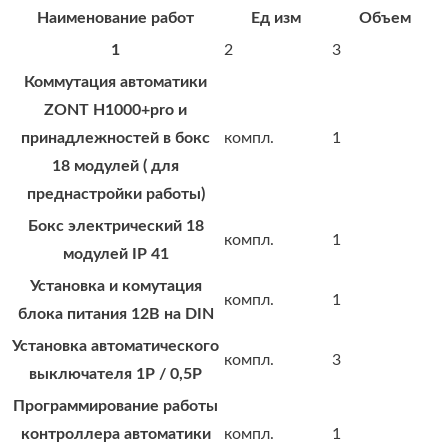
Наименование работ
Ед изм
Объем
1
2
3
Коммутация автоматики
ZONT Н1000+pro и
принадлежностей в бокс
компл.
1
18 модулей ( для
преднастройки работы)
Бокс электрический 18
компл.
1
модулей IP 41
Установка и комутация
компл.
1
блока питания 12В на DIN
Установка автоматического
компл.
3
выключателя 1Р / 0,5Р
Программирование работы
контроллера автоматики
компл.
1