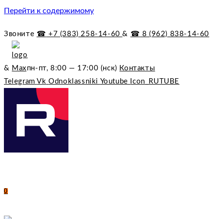
Перейти к содержимому
Звоните
☎︎
+7 (383) 258-14-60
&
☎︎
8 (962) 838-14-60
&
пн-пт, 8:00 — 17:00 (нск)
Контакты
Telegram
Vk
Odnoklassniki
Youtube
Icon_RUTUBE
0