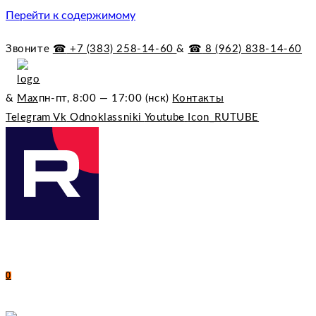
Перейти к содержимому
Звоните
☎︎
+7 (383) 258-14-60
&
☎︎
8 (962) 838-14-60
&
пн-пт, 8:00 — 17:00 (нск)
Контакты
Telegram
Vk
Odnoklassniki
Youtube
Icon_RUTUBE
0