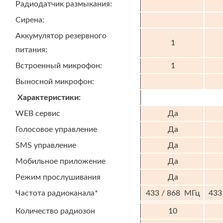
Радиодатчик размыкания:
Сирена:
Аккумулятор резервного
1
питания:
Встроенный микрофон:
1
Выносной микрофон:
Характеристики:
WEB сервис
Да
Голосовое управление
Да
SMS управление
Да
Мобильное приложение
Да
Режим прослушивания
Да
Частота радиоканала*
433 / 868 МГц
433
Количество радиозон
10