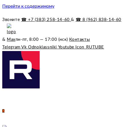
Перейти к содержимому
Звоните
☎︎
+7 (383) 258-14-60
&
☎︎
8 (962) 838-14-60
&
пн-пт, 8:00 — 17:00 (нск)
Контакты
Telegram
Vk
Odnoklassniki
Youtube
Icon_RUTUBE
0