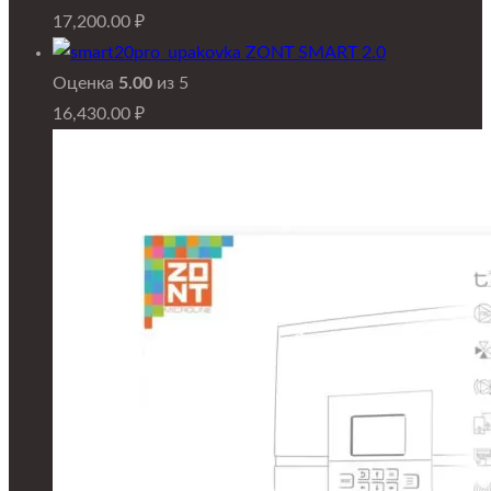
17,200.00
₽
ZONT SMART 2.0
Оценка
5.00
из 5
16,430.00
₽