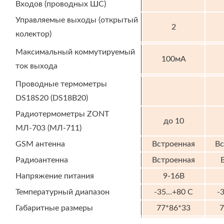
Входов (проводных ШС)
Управляемые выходы (открытый
2
колектор)
Максимальный коммутируемый
100мА
ток выхода
Проводные термометры
DS18S20 (DS18B20)
Радиотермометры ZONT
до 10
МЛ-703 (МЛ-711)
GSM антенна
Встроенная
Вс
Радиоантенна
Встроенная
Напряжение питания
9-16В
Температурный диапазон
-35…+80 С
-
Габаритные размеры
77*86*33
7