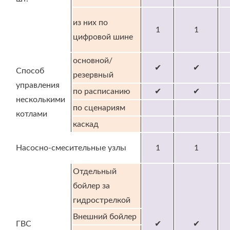
из них по
1
1
цифровой шине
основной/
✔
✔
Способ
резервный
управления
по расписанию
✔
✔
несколькими
по сценариям
котлами
каскад
Насосно-смесительные узлы
1
1
Отдельный
бойлер за
гидрострелкой
Внешний бойлер
ГВС
✔
✔