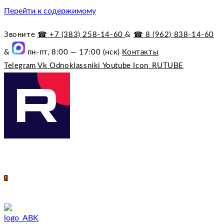
Перейти к содержимому
Звоните
☎︎
+7 (383) 258-14-60
&
☎︎
8 (962) 838-14-60
&
пн-пт, 8:00 — 17:00 (нск)
Контакты
Telegram
Vk
Odnoklassniki
Youtube
Icon_RUTUBE
0