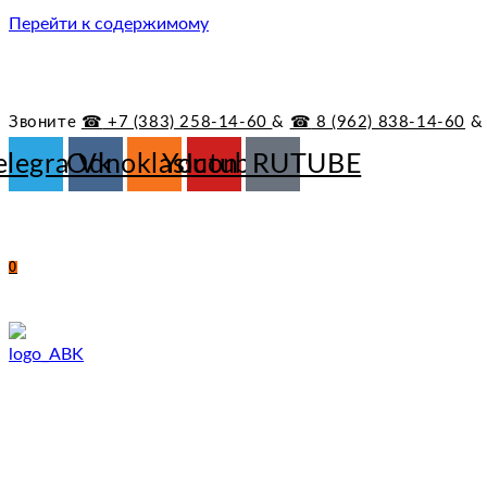
Перейти к содержимому
Звоните
☎︎
+7 (383) 258-14-60
&
☎︎
8 (962) 838-14-60
elegram
Odnoklassniki
Vk
Youtube
Icon_RUTUBE
0